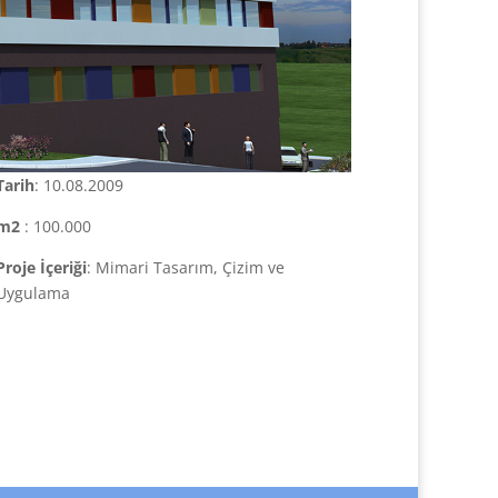
Tarih
: 10.08.2009
m2
: 100.000
Proje İçeriği
: Mimari Tasarım, Çizim ve
Uygulama